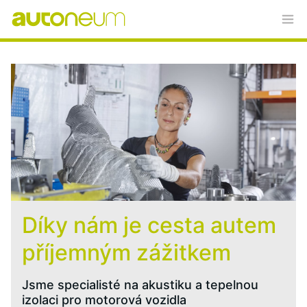
Kdo jsme
Naše závody
Bor u Tachova
Choceň
Hnátnice
Díky nám je cesta autem
příjemným zážitkem
Jsme specialisté na akustiku a tepelnou
izolaci pro motorová vozidla