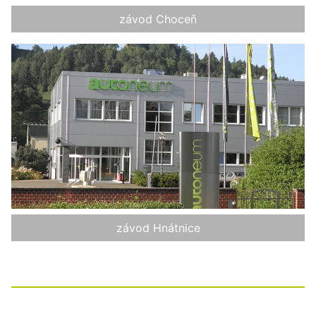
závod Choceň
závod Hnátnice