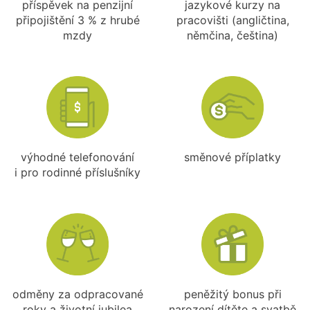
příspěvek na penzijní
jazykové kurzy na
připojištění 3 % z hrubé
pracovišti (angličtina,
mzdy
němčina, čeština)
výhodné telefonování
směnové příplatky
i pro rodinné příslušníky
odměny za odpracované
peněžitý bonus při
roky a životní jubilea
narození dítěte a svatbě